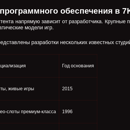
программного обеспечения в 7K
нтента напрямую зависит от разработчика. Крупные
атические модели игр.
редставлены разработки нескольких известных студи
циализация
Год основания
ты, живые игры
2015
ео-слоты премиум-класса
1996