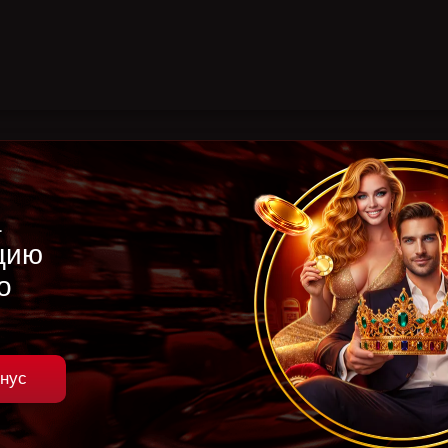
а
цию
о
онус