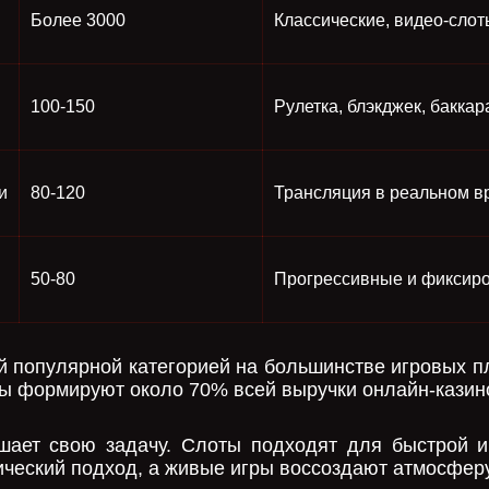
Более 3000
Классические, видео-слот
100-150
Рулетка, блэкджек, баккар
и
80-120
Трансляция в реальном в
50-80
Прогрессивные и фиксир
й популярной категорией на большинстве игровых п
оты формируют около 70% всей выручки онлайн-казин
шает свою задачу. Слоты подходят для быстрой и
ический подход, а живые игры воссоздают атмосферу