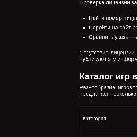
Проверка лицензии за
Найти номер лицен
Перейти на сайт р
Сравнить указанн
Отсутствие лицензии
публикуют эту инфор
Каталог игр 
Разнообразие игрово
предлагает несколько
Категория