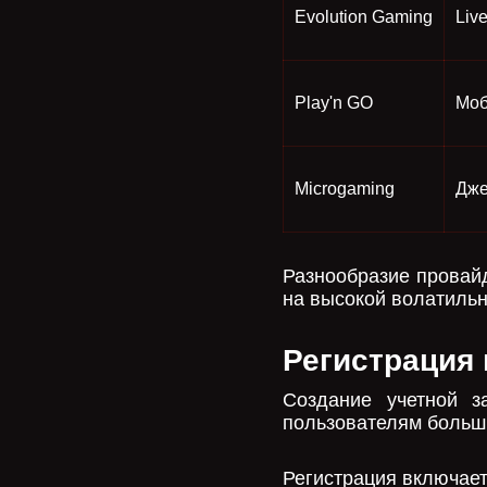
Evolution Gaming
Liv
Play'n GO
Моб
Microgaming
Дже
Разнообразие провай
на высокой волатильн
Регистрация 
Создание учетной з
пользователям больш
Регистрация включае