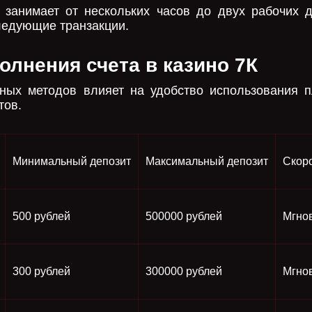
занимает от нескольких часов до двух рабочих 
ледующие транзакции.
лнения счета в казино 7К
ных методов влияет на удобство использования п
тов.
Минимальный депозит
Максимальный депозит
Скоро
500 рублей
500000 рублей
Мгно
300 рублей
300000 рублей
Мгно