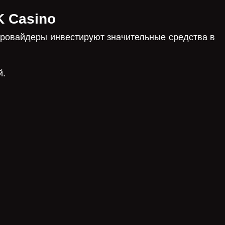
 Casino
 провайдеры инвестируют значительные средства в
й.