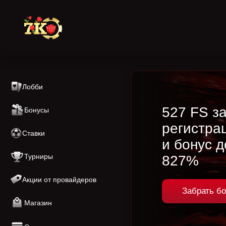
Лобби
527 FS з
Бонусы
регистра
Ставки
и бонус д
Турниры
827%
Акции от провайдеров
Забрать б
Магазин