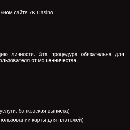
ьном сайте 7K Casino
цию личности. Эта процедура обязательна для
пользователя от мошенничества.
услуги, банковская выписка)
пользовании карты для платежей)